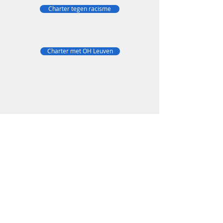
Charter tegen racisme
Charter met OH Leuven
OHR Huldenberg vzw -
Stamnummer 6827
-
Florivalstraat 11A,
3040 Ottenburg
BTW-nummer
BE
0547 775 034
- CRELAN
BE81
1030 5503 3424